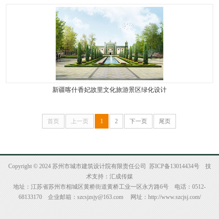
新疆喀什香妃故里文化旅游景区绿化设计
首页
上一页
1
2
下一页
尾页
Copyright © 2024 苏州市城市建筑设计院有限责任公司
苏ICP备13014434号
技
术支持：
汇成传媒
地址：江苏省苏州市相城区黄桥街道黄桥工业一区永方路6号 电话：0512-
68133170 企业邮箱：
szcsjzsjy@163.com
网址：
http://www.szcjsj.com/